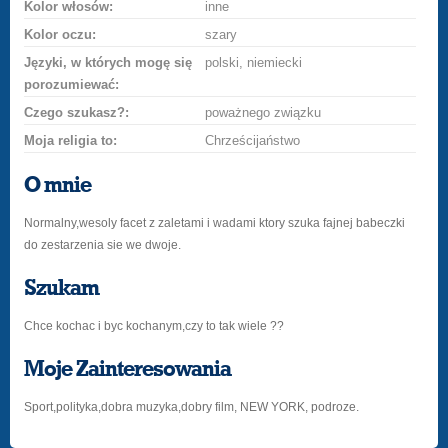
Kolor włosów:
inne
Kolor oczu:
szary
Języki, w których mogę się
polski, niemiecki
porozumiewać:
Czego szukasz?:
poważnego związku
Moja religia to:
Chrześcijaństwo
O mnie
Normalny,wesoly facet z zaletami i wadami ktory szuka fajnej babeczki
do zestarzenia sie we dwoje.
Szukam
Chce kochac i byc kochanym,czy to tak wiele ??
Moje Zainteresowania
Sport,polityka,dobra muzyka,dobry film, NEW YORK, podroze.