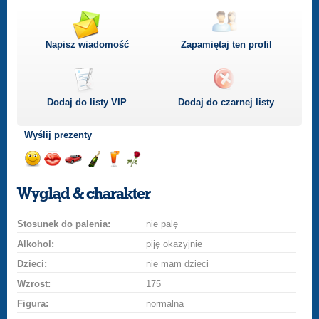
Napisz wiadomość
Zapamiętaj ten profil
Dodaj do listy
VIP
Dodaj do czarnej listy
Wyślij prezenty
Wyślij
Wyślij
Przejażdżka
Wyślij
Wyślij
Wyślij
uśmiech
buziaka
samochodem
szampana
drinka
różę
Wygląd & charakter
Stosunek do palenia:
nie palę
Alkohol:
piję okazyjnie
Dzieci:
nie mam dzieci
Wzrost:
175
Figura:
normalna