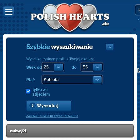
Z
Szybkie
wyszukiwanie
Wyszukaj tysiące profili z Twojej okolicy:
Wiek od
do
POLISH
ENGLISH
Płeć
tylko ze
zdjęciem
Wyszukaj
zaawansowane wyszukiwanie
walwoj04