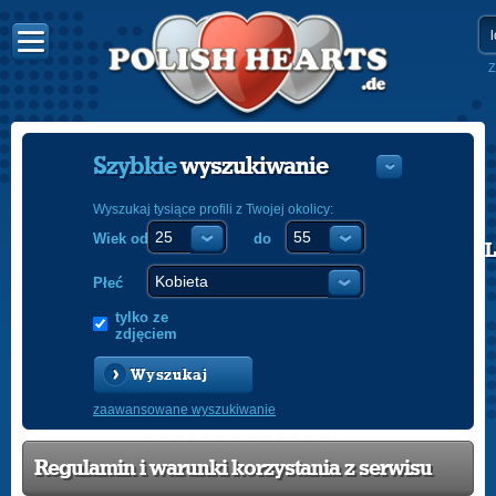
Z
Szybkie
wyszukiwanie
Wyszukaj tysiące profili z Twojej okolicy:
Wiek od
do
POLISH
ENGLISH
Płeć
tylko ze
zdjęciem
Wyszukaj
zaawansowane wyszukiwanie
Regulamin i warunki korzystania z serwisu