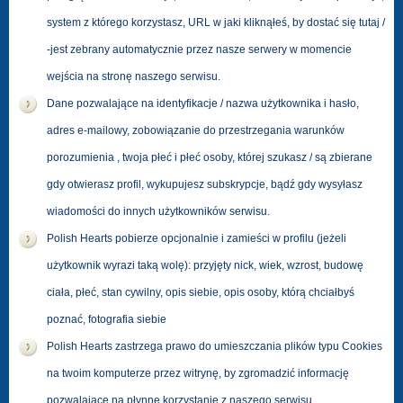
system z którego korzystasz, URL w jaki kliknąłeś, by dostać się tutaj /
-jest zebrany automatycznie przez nasze serwery w momencie
wejścia na stronę naszego serwisu.
Dane pozwalające na identyfikacje / nazwa użytkownika i hasło,
adres e-mailowy, zobowiązanie do przestrzegania warunków
porozumienia , twoja płeć i płeć osoby, której szukasz / są zbierane
gdy otwierasz profil, wykupujesz subskrypcje, bądź gdy wysyłasz
wiadomości do innych użytkowników serwisu.
Polish Hearts pobierze opcjonalnie i zamieści w profilu (jeżeli
użytkownik wyrazi taką wolę): przyjęty nick, wiek, wzrost, budowę
ciała, płeć, stan cywilny, opis siebie, opis osoby, którą chciałbyś
poznać, fotografia siebie
Polish Hearts zastrzega prawo do umieszczania plików typu Cookies
na twoim komputerze przez witrynę, by zgromadzić informację
pozwalające na płynne korzystanie z naszego serwisu.