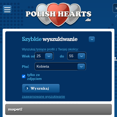
Z
Szybkie
wyszukiwanie
Wyszukaj tysiące profili z Twojej okolicy:
Wiek od
do
POLISH
ENGLISH
Płeć
tylko ze
zdjęciem
Wyszukaj
zaawansowane wyszukiwanie
maxpert2