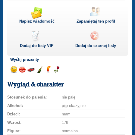
Napisz wiadomość
Zapamiętaj ten profil
Dodaj do listy
VIP
Dodaj do czarnej listy
Wyślij prezenty
Wyślij
Wyślij
Przejażdżka
Wyślij
Wyślij
Wyślij
uśmiech
buziaka
samochodem
szampana
drinka
różę
Wygląd & charakter
Stosunek do palenia:
nie palę
Alkohol:
piję okazyjnie
Dzieci:
mam
Wzrost:
178
Figura:
normalna