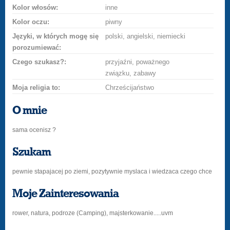
Kolor włosów:
inne
Kolor oczu:
piwny
Języki, w których mogę się
polski, angielski, niemiecki
porozumiewać:
Czego szukasz?:
przyjaźni, poważnego
związku, zabawy
Moja religia to:
Chrześcijaństwo
O mnie
sama ocenisz ?
Szukam
pewnie stapajacej po ziemi, pozytywnie myslaca i wiedzaca czego chce
Moje Zainteresowania
rower, natura, podroze (Camping), majsterkowanie.....uvm