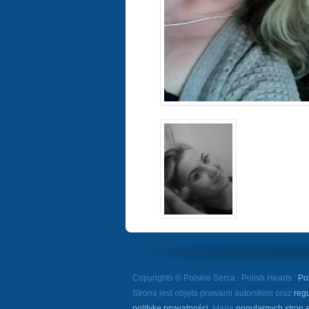
Copyrights © Polskie Serca : Polish Hearts :
Po
Strona jest objęta prawami autorskimi oraz
reg
politykę prywatności
. Mapa
popularnych stron 