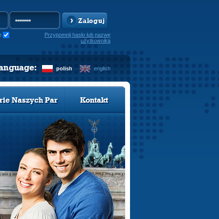
Zaloguj
e
Przypomnij hasło lub nazwę
użytkownika
language:
polish
english
rie Naszych Par
Kontakt