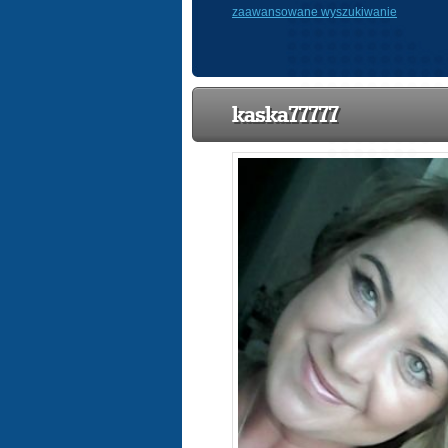
zaawansowane wyszukiwanie
kaska77777