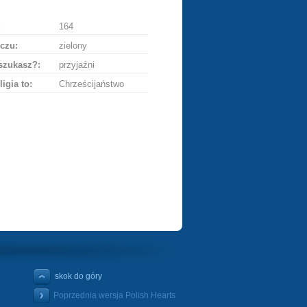
:
164
czu:
zielony
szukasz?:
przyjaźni
ligia to:
Chrześcijaństwo
skok do góry
Poprzednia wersja Polish Hearts