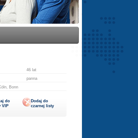
46 lat
panna
Köln, Bonn
aj do
Dodaj do
y
VIP
czarnej listy
lij
ę