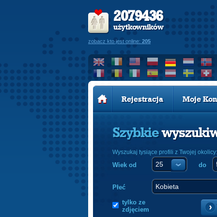
2079436
użytkowników
zobacz kto jest online:
205
Rejestracja
Moje Kon
Szybkie
wyszuki
Wyszukaj tysiące profili z Twojej okolicy
Wiek od
do
Płeć
tylko ze
zdjęciem