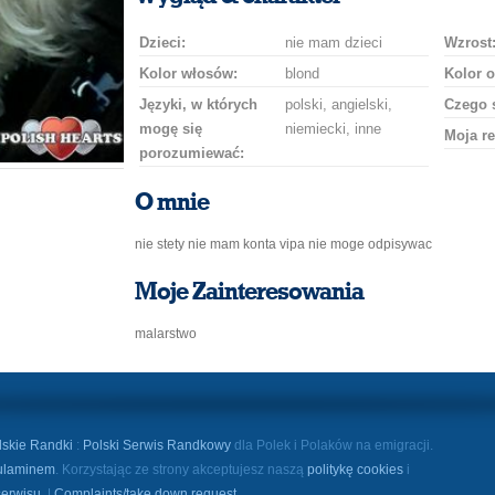
Dzieci:
nie mam dzieci
Wzrost
Kolor włosów:
blond
Kolor o
Języki, w których
polski, angielski,
Czego 
mogę się
niemiecki, inne
Moja re
porozumiewać:
O mnie
nie stety nie mam konta vipa nie moge odpisywac
Moje Zainteresowania
malarstwo
lskie Randki
:
Polski Serwis Randkowy
dla Polek i Polaków na emigracji.
ulaminem
. Korzystając ze strony akceptujesz naszą
politykę cookies
i
serwisu
. |
Complaints/take down request