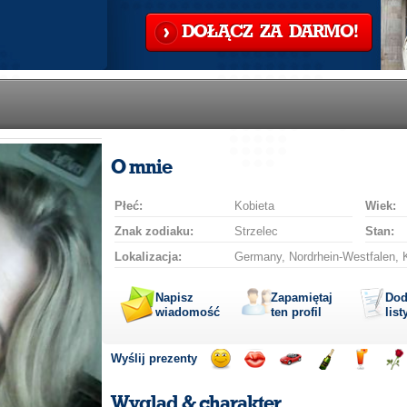
DOŁĄCZ ZA DARMO!
O mnie
Płeć:
Kobieta
Wiek:
Znak zodiaku:
Strzelec
Stan:
Lokalizacja:
Germany, Nordrhein-Westfalen, 
Napisz
Zapamiętaj
Dod
wiadomość
ten profil
list
Wyślij prezenty
Wyślij
Wyślij
Przejażdżka
Wyślij
Wyślij
Wyś
uśmiech
buziaka
samochodem
szampana
drinka
róż
Wygląd & charakter