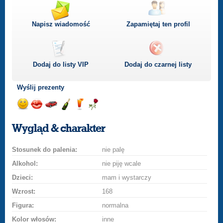
Napisz wiadomość
Zapamiętaj ten profil
Dodaj do listy
VIP
Dodaj do czarnej listy
Wyślij prezenty
Wyślij
Wyślij
Przejażdżka
Wyślij
Wyślij
Wyślij
uśmiech
buziaka
samochodem
szampana
drinka
różę
Wygląd & charakter
Stosunek do palenia:
nie palę
Alkohol:
nie piję wcale
Dzieci:
mam i wystarczy
Wzrost:
168
Figura:
normalna
Kolor włosów:
inne