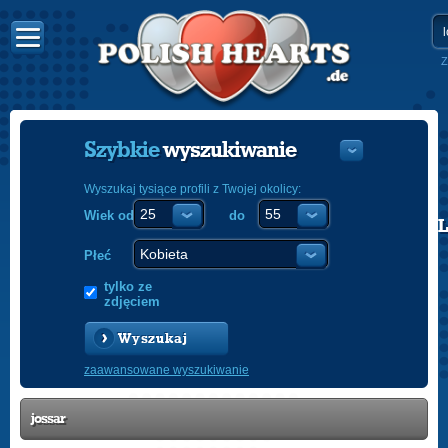
Z
Szybkie
wyszukiwanie
Wyszukaj tysiące profili z Twojej okolicy:
Wiek od
do
POLISH
ENGLISH
Płeć
tylko ze
zdjęciem
Wyszukaj
zaawansowane wyszukiwanie
jossar