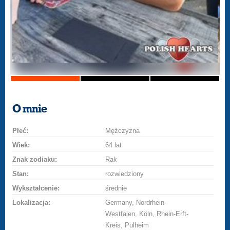
O mnie
Płeć:
Mężczyzna
Wiek:
64 lat
Znak zodiaku:
Rak
Stan:
rozwiedziony
Wykształcenie:
średnie
Lokalizacja:
Germany, Nordrhein-
Westfalen, Köln, Rhein-Erft-
Kreis, Pulheim