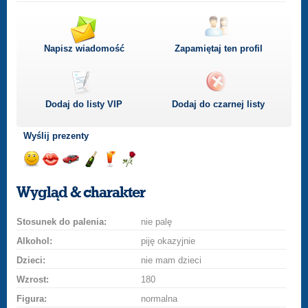
Napisz wiadomość
Zapamiętaj ten profil
Dodaj do listy
VIP
Dodaj do czarnej listy
Wyślij prezenty
Wyślij
Wyślij
Przejażdżka
Wyślij
Wyślij
Wyślij
uśmiech
buziaka
samochodem
szampana
drinka
różę
Wygląd & charakter
Stosunek do palenia:
nie palę
Alkohol:
piję okazyjnie
Dzieci:
nie mam dzieci
Wzrost:
180
Figura:
normalna