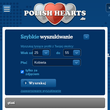
Z
Szybkie
wyszukiwanie
Wyszukaj tysiące profili z Twojej okolicy:
Wiek od
do
POLISH
ENGLISH
Płeć
tylko ze
zdjęciem
Wyszukaj
zaawansowane wyszukiwanie
gtaxi