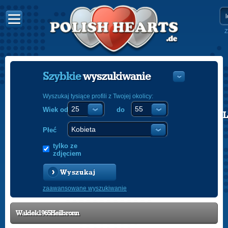
Z
Szybkie
wyszukiwanie
Wyszukaj tysiące profili z Twojej okolicy:
Wiek od
do
POLISH
ENGLISH
Płeć
tylko ze
zdjęciem
Wyszukaj
zaawansowane wyszukiwanie
Waldek1965Heilbronn