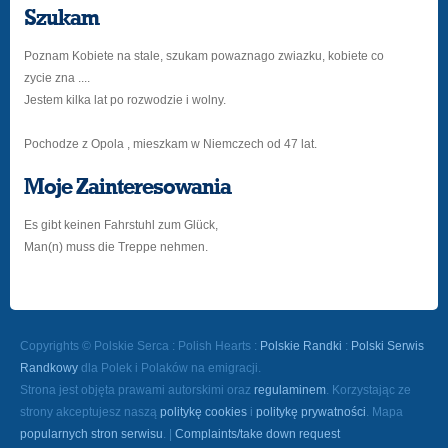
Szukam
Poznam Kobiete na stale, szukam powaznago zwiazku, kobiete co
zycie zna ....
Jestem kilka lat po rozwodzie i wolny.
Pochodze z Opola , mieszkam w Niemczech od 47 lat.
Moje Zainteresowania
Es gibt keinen Fahrstuhl zum Glück,
Man(n) muss die Treppe nehmen.
Copyrights © Polskie Serca : Polish Hearts :
Polskie Randki
:
Polski Serwis
Randkowy
dla Polek i Polaków na emigracji.
Strona jest objęta prawami autorskimi oraz
regulaminem
. Korzystając ze
strony akceptujesz naszą
politykę cookies
i
politykę prywatności
. Mapa
popularnych stron serwisu
. |
Complaints/take down request