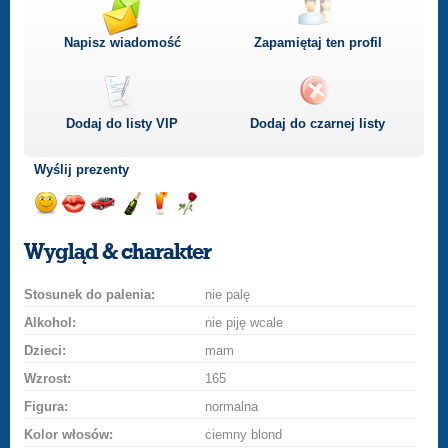
Napisz wiadomość
Zapamiętaj ten profil
Dodaj do listy
VIP
Dodaj do czarnej listy
Wyślij prezenty
Wyślij
Wyślij
Przejażdżka
Wyślij
Wyślij
Wyślij
uśmiech
buziaka
samochodem
szampana
drinka
różę
Wygląd & charakter
Stosunek do palenia:
nie palę
Alkohol:
nie piję wcale
Dzieci:
mam
Wzrost:
165
Figura:
normalna
Kolor włosów:
ciemny blond