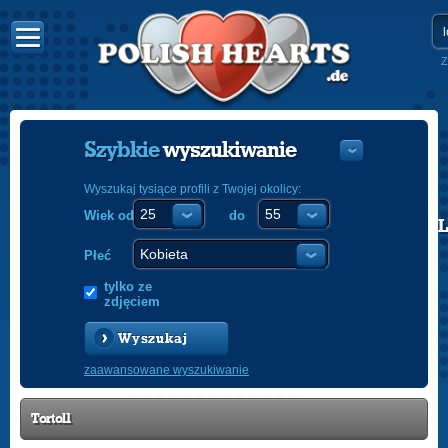
Z
Szybkie
wyszukiwanie
Wyszukaj tysiące profili z Twojej okolicy:
Wiek od
do
POLISH
ENGLISH
Płeć
tylko ze
zdjęciem
Wyszukaj
zaawansowane wyszukiwanie
Tortol1