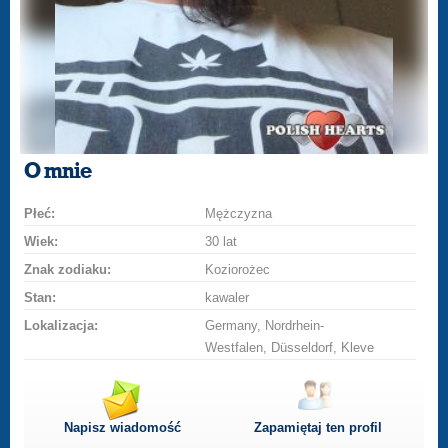
O mnie
Płeć:
Mężczyzna
Wiek:
30 lat
Znak zodiaku:
Koziorożec
Stan:
kawaler
Lokalizacja:
Germany, Nordrhein-
Westfalen, Düsseldorf, Kleve
Napisz wiadomość
Zapamiętaj ten profil