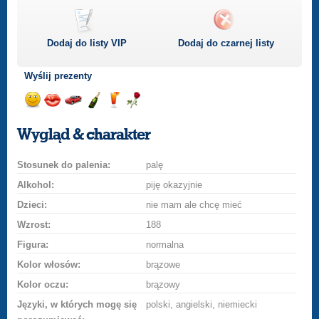
Dodaj do listy
VIP
Dodaj do czarnej listy
Wyślij prezenty
Wyślij
Wyślij
Przejażdżka
Wyślij
Wyślij
Wyślij
uśmiech
buziaka
samochodem
szampana
drinka
różę
Wygląd & charakter
Stosunek do palenia:
palę
Alkohol:
piję okazyjnie
Dzieci:
nie mam ale chcę mieć
Wzrost:
188
Figura:
normalna
Kolor włosów:
brązowe
Kolor oczu:
brązowy
Języki, w których mogę się
polski, angielski, niemiecki