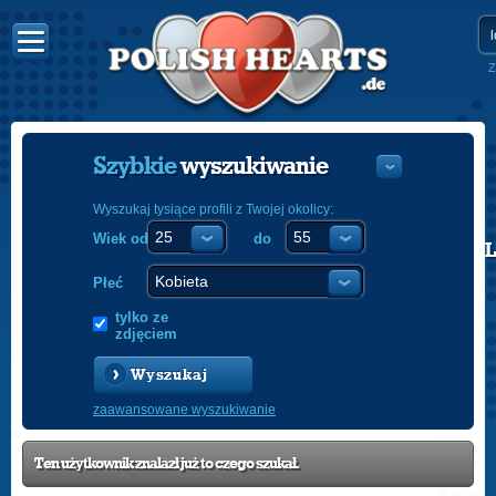
Z
Szybkie
wyszukiwanie
Wyszukaj tysiące profili z Twojej okolicy:
Wiek od
do
POLISH
ENGLISH
Płeć
tylko ze
zdjęciem
Wyszukaj
zaawansowane wyszukiwanie
Ten użytkownik znalazł już to czego szukał.