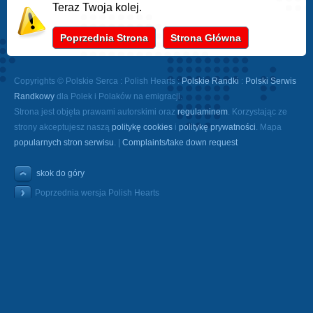
Teraz Twoja kolej.
Poprzednia Strona
Strona Główna
Copyrights © Polskie Serca : Polish Hearts :
Polskie Randki
:
Polski Serwis
Randkowy
dla Polek i Polaków na emigracji.
Strona jest objęta prawami autorskimi oraz
regulaminem
. Korzystając ze
strony akceptujesz naszą
politykę cookies
i
politykę prywatności
. Mapa
popularnych stron serwisu
. |
Complaints/take down request
skok do góry
Poprzednia wersja Polish Hearts