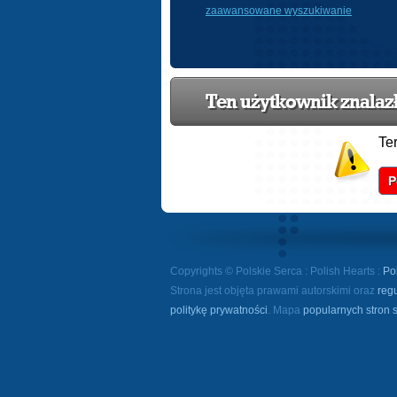
zaawansowane wyszukiwanie
Ten użytkownik znalazł 
Te
P
Copyrights © Polskie Serca : Polish Hearts :
Po
Strona jest objęta prawami autorskimi oraz
reg
politykę prywatności
. Mapa
popularnych stron 