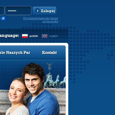
Zaloguj
e
Przypomnij hasło lub nazwę
użytkownika
language:
polish
english
rie Naszych Par
Kontakt