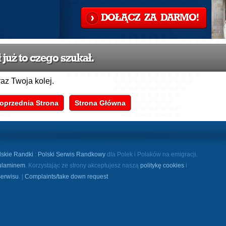
DOŁĄCZ ZA DARMO!
już to czego szukał.
raz Twoja kolej.
oprzednia Strona
Strona Główna
lskie Randki
:
Polski Serwis Randkowy
dla Polek i Polaków na emigracji.
ulaminem
. Korzystając ze strony akceptujesz naszą
politykę cookies
i
serwisu
. |
Complaints/take down request