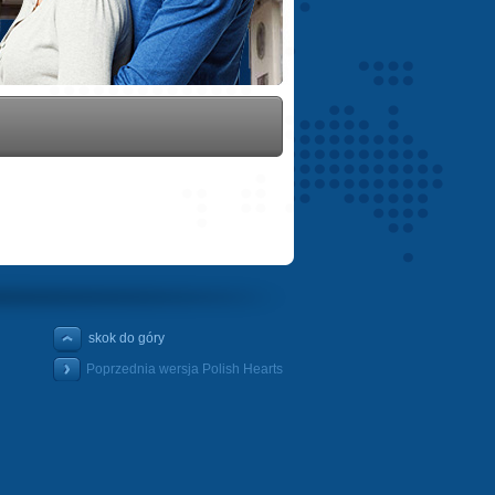
skok do góry
Poprzednia wersja Polish Hearts