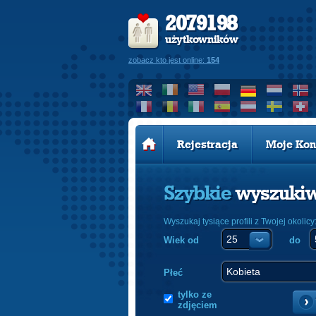
2079198
użytkowników
zobacz kto jest online:
154
Rejestracja
Moje Kon
Szybkie
wyszuki
Wyszukaj tysiące profili z Twojej okolicy
Wiek od
do
Płeć
tylko ze
zdjęciem