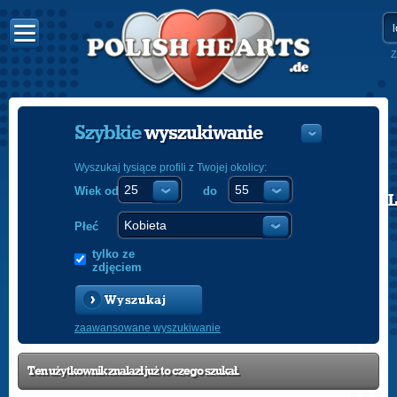
Z
Szybkie
wyszukiwanie
Wyszukaj tysiące profili z Twojej okolicy:
Wiek od
do
POLISH
ENGLISH
Płeć
tylko ze
zdjęciem
Wyszukaj
zaawansowane wyszukiwanie
Ten użytkownik znalazł już to czego szukał.