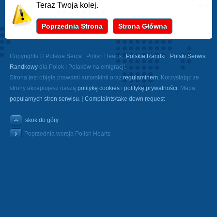
Teraz Twoja kolej.
Poprzednia Strona
Strona Główna
Copyrights © Polskie Serca : Polish Hearts :
Polskie Randki
:
Polski Serwis
Randkowy
dla Polek i Polaków na emigracji.
Strona jest objęta prawami autorskimi oraz
regulaminem
. Korzystając ze
strony akceptujesz naszą
politykę cookies
i
politykę prywatności
. Mapa
popularnych stron serwisu
. |
Complaints/take down request
skok do góry
Poprzednia wersja Polish Hearts