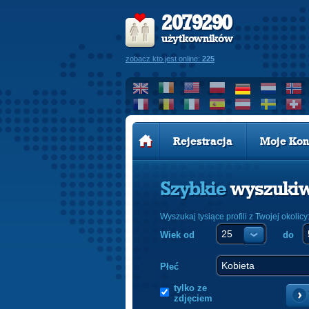
2079290
użytkowników
zobacz kto jest online:
225
Rejestracja
Moje Kon
Szybkie
wyszuki
Wyszukaj tysiące profili z Twojej okolicy
Wiek od
do
Płeć
tylko ze
zdjęciem