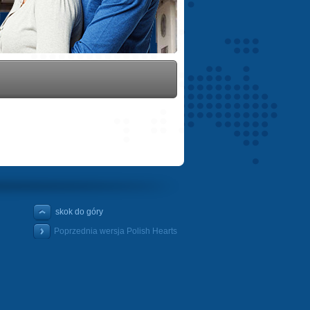
skok do góry
Poprzednia wersja Polish Hearts