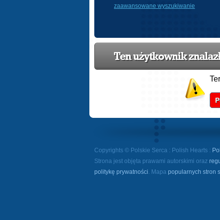
zaawansowane wyszukiwanie
Ten użytkownik znalazł 
Te
P
Copyrights © Polskie Serca : Polish Hearts :
Po
Strona jest objęta prawami autorskimi oraz
reg
politykę prywatności
. Mapa
popularnych stron 