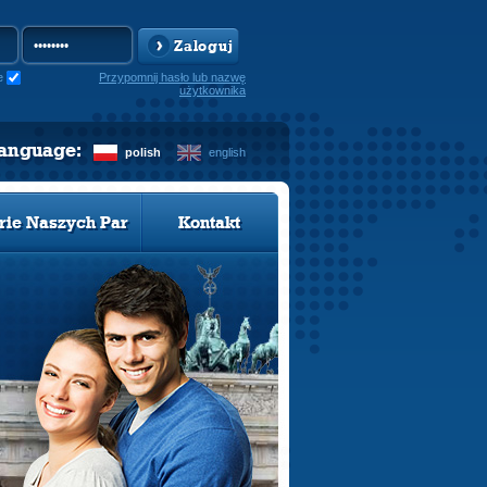
Zaloguj
e
Przypomnij hasło lub nazwę
użytkownika
language:
polish
english
rie Naszych Par
Kontakt