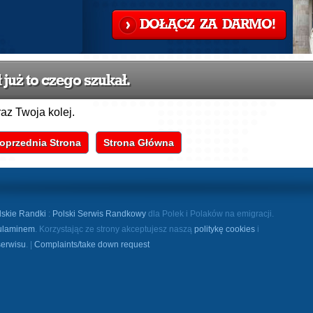
DOŁĄCZ ZA DARMO!
już to czego szukał.
raz Twoja kolej.
oprzednia Strona
Strona Główna
lskie Randki
:
Polski Serwis Randkowy
dla Polek i Polaków na emigracji.
ulaminem
. Korzystając ze strony akceptujesz naszą
politykę cookies
i
serwisu
. |
Complaints/take down request