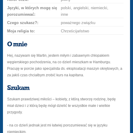
Języki, w których mogę się
polski, angielski, niemiecki,
porozumiewać:
inne
Czego szukasz?:
poważnego związku
Moja religia to:
Chrześcijaństwo
O mnie
Hej, nazywam się Martin, jestem miłym i zabawnym chłopakiem
węgierskiego pochodzenia, na co dzień mieszkam w Hamburgu.
Pracuję w porcie jako specjalista ds. eksploatacji maszyn okrętowych, a
za jakiś czas chciałbym zrobić kurs na kapitana.
Szukam
Szukam prawdziwej miłości – kobiety, z którą stworzę rodzinę, będę
miał dzieci i z którą będę mógł dzielić te wszystkie małe i wielkie
przygody.
- na co dzień jednak jest mi łatwiej porozumiewać się w języku
niemieckim.