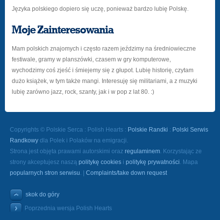
Języka polskiego dopiero się uczę, ponieważ bardzo lubię Polskę.
Moje Zainteresowania
Mam polskich znajomych i często razem jeździmy na średniowieczne
festiwale, gramy w planszówki, czasem w gry komputerowe,
wychodzimy coś zjeść i śmiejemy się z głupot. Lubię historię, czytam
dużo książek, w tym także mangi. Interesuję się militariami, a z muzyki
lubię zarówno jazz, rock, szanty, jak i w pop z lat 80. :)
Copyrights © Polskie Serca : Polish Hearts :
Polskie Randki
:
Polski Serwis
Randkowy
dla Polek i Polaków na emigracji.
Strona jest objęta prawami autorskimi oraz
regulaminem
. Korzystając ze
strony akceptujesz naszą
politykę cookies
i
politykę prywatności
. Mapa
popularnych stron serwisu
. |
Complaints/take down request
skok do góry
Poprzednia wersja Polish Hearts