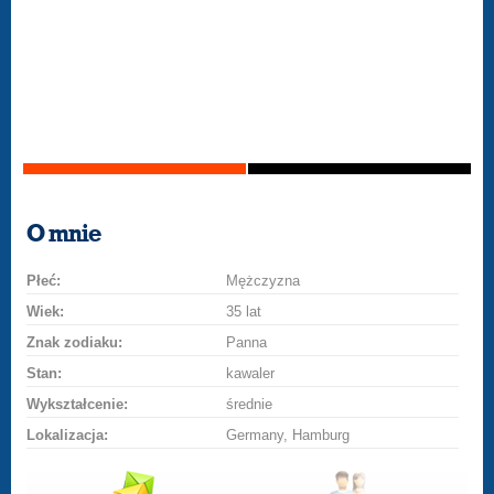
O mnie
Płeć:
Mężczyzna
Wiek:
35 lat
Znak zodiaku:
Panna
Stan:
kawaler
Wykształcenie:
średnie
Lokalizacja:
Germany, Hamburg