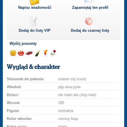
Napisz wiadomość
Zapamiętaj ten profil
Dodaj do listy
VIP
Dodaj do czarnej listy
Wyślij prezenty
Wyślij
Wyślij
Przejażdżka
Wyślij
Wyślij
Wyślij
uśmiech
buziaka
samochodem
szampana
drinka
różę
Wygląd & charakter
Stosunek do palenia:
staram się rzucić
Alkohol:
piję okazyjnie
Dzieci:
nie mam ale chcę mieć
Wzrost:
195
Figura:
normalna
Kolor włosów:
ciemny brąz
Kolor oczu:
piwny