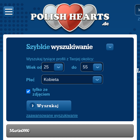
Z
Szybkie
wyszukiwanie
Wyszukaj tysiące profili z Twojej okolicy:
Wiek od
do
POLISH
ENGLISH
Płeć
tylko ze
zdjęciem
Wyszukaj
zaawansowane wyszukiwanie
Martin0990