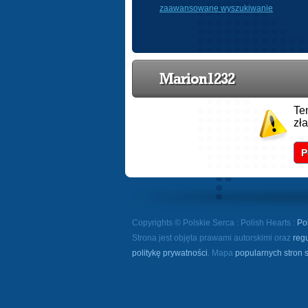
zaawansowane wyszukiwanie
Marion1232
Te
zł
P
Copyrights © Polskie Serca : Polish Hearts :
Po
Strona jest objęta prawami autorskimi oraz
reg
politykę prywatności
. Mapa
popularnych stron 