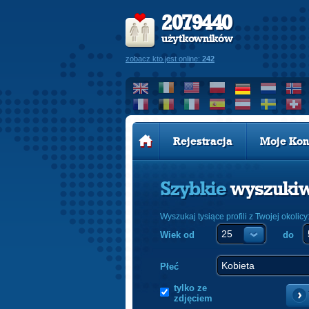
2079440
użytkowników
zobacz kto jest online:
242
Rejestracja
Moje Kon
Szybkie
wyszuki
Wyszukaj tysiące profili z Twojej okolicy
Wiek od
do
Płeć
tylko ze
zdjęciem