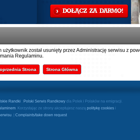
DOŁĄCZ ZA DARMO!
n użytkownik został usunięty przez Administrację serwisu z po
amania Regulaminu.
oprzednia Strona
Strona Główna
lskie Randki
:
Polski Serwis Randkowy
dla Polek i Polaków na emigracji.
ulaminem
. Korzystając ze strony akceptujesz naszą
politykę cookies
i
serwisu
. |
Complaints/take down request