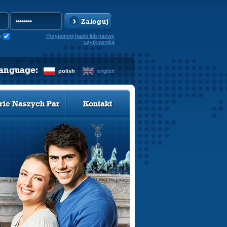
Zaloguj
e
Przypomnij hasło lub nazwę
użytkownika
language:
polish
english
rie Naszych Par
Kontakt