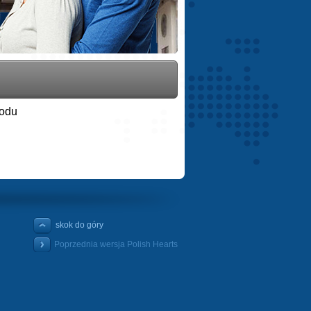
wodu
skok do góry
Poprzednia wersja Polish Hearts