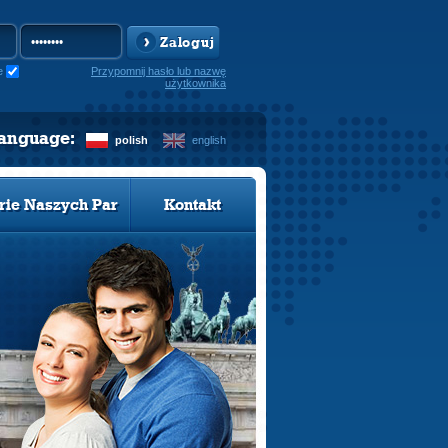
Zaloguj
e
Przypomnij hasło lub nazwę
użytkownika
language:
polish
english
rie Naszych Par
Kontakt