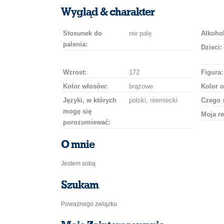
uśmiech
buziaka
samochodem
szampana
drinka
róż
Wygląd & charakter
Stosunek do
nie palę
Alkohol
palenia:
Dzieci:
Wzrost:
172
Figura:
Kolor włosów:
brązowe
Kolor o
Języki, w których
polski, niemiecki
Czego 
mogę się
Moja re
porozumiewać:
O mnie
Jestem sobą
Szukam
Poważnego związku