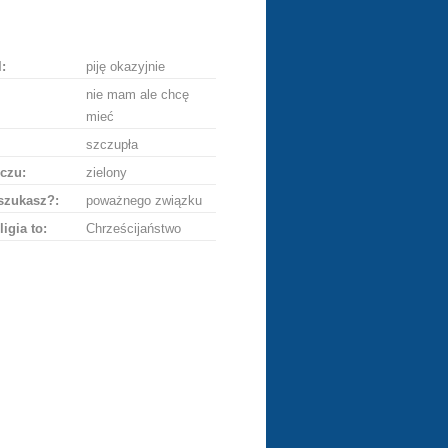
ę
:
piję okazyjnie
nie mam ale chcę
mieć
szczupła
czu:
zielony
szukasz?:
poważnego związku
ligia to:
Chrześcijaństwo