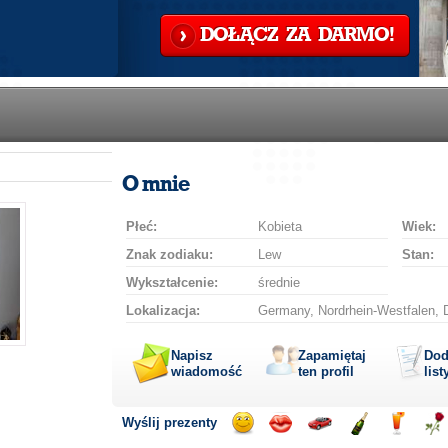
DOŁĄCZ ZA DARMO!
O mnie
Płeć:
Kobieta
Wiek:
Znak zodiaku:
Lew
Stan:
Wykształcenie:
średnie
Lokalizacja:
Germany, Nordrhein-Westfalen, D
Napisz
Zapamiętaj
Dod
wiadomość
ten profil
list
Wyślij prezenty
Wyślij
Wyślij
Przejażdżka
Wyślij
Wyślij
Wyś