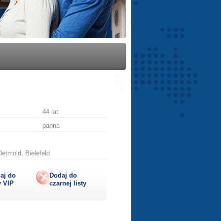
44 lat
panna
etmold, Bielefeld
aj do
Dodaj do
y
VIP
czarnej listy
lij