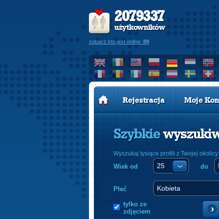
2079337
użytkowników
zobacz kto jest online:
89
Rejestracja
Moje Kon
Szybkie
wyszuki
Wyszukaj tysiące profili z Twojej okolicy
Wiek od
do
Płeć
tylko ze
zdjęciem