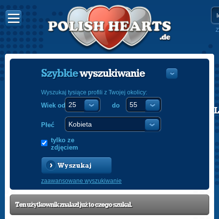
Z
Szybkie
wyszukiwanie
Wyszukaj tysiące profili z Twojej okolicy:
Wiek od
do
POLISH
ENGLISH
Płeć
tylko ze
zdjęciem
Wyszukaj
zaawansowane wyszukiwanie
Ten użytkownik znalazł już to czego szukał.