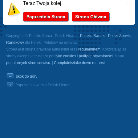
Teraz Twoja kolej.
Poprzednia Strona
Strona Główna
Copyrights © Polskie Serca : Polish Hearts :
Polskie Randki
:
Polski Serwis
Randkowy
dla Polek i Polaków na emigracji.
Strona jest objęta prawami autorskimi oraz
regulaminem
. Korzystając ze
strony akceptujesz naszą
politykę cookies
i
politykę prywatności
. Mapa
popularnych stron serwisu
. |
Complaints/take down request
skok do góry
Poprzednia wersja Polish Hearts