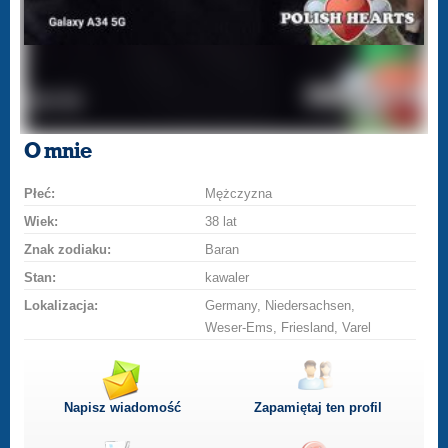
O mnie
Płeć:
Mężczyzna
Wiek:
38 lat
Znak zodiaku:
Baran
Stan:
kawaler
Lokalizacja:
Germany, Niedersachsen,
Weser-Ems, Friesland, Varel
Napisz wiadomość
Zapamiętaj ten profil