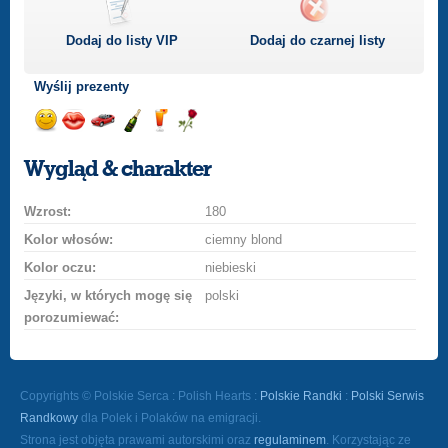
Dodaj do listy
VIP
Dodaj do czarnej listy
Wyślij prezenty
Wyślij
Wyślij
Przejażdżka
Wyślij
Wyślij
Wyślij
uśmiech
buziaka
samochodem
szampana
drinka
różę
Wygląd & charakter
Wzrost:
180
Kolor włosów:
ciemny blond
Kolor oczu:
niebieski
Języki, w których mogę się
polski
porozumiewać:
Copyrights © Polskie Serca : Polish Hearts :
Polskie Randki
:
Polski Serwis
Randkowy
dla Polek i Polaków na emigracji.
Strona jest objęta prawami autorskimi oraz
regulaminem
. Korzystając ze