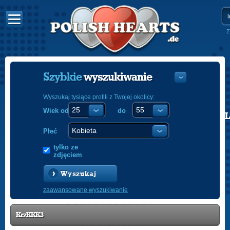
Z
Szybkie
wyszukiwanie
Wyszukaj tysiące profili z Twojej okolicy:
Wiek od
do
POLISH
ENGLISH
Płeć
tylko ze
zdjęciem
Wyszukaj
zaawansowane wyszukiwanie
KrzKKK3