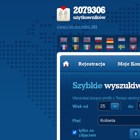
2079306
użytkowników
zobacz kto jest online:
241
Rejestracja
Moje Kon
Szybkie
wyszuki
Wyszukaj tysiące profili z Twojej okolicy
Wiek od
do
Płeć
tylko ze
zdjęciem