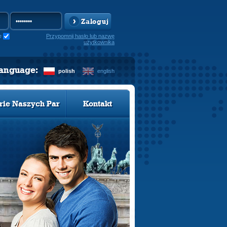
Zaloguj
e
Przypomnij hasło lub nazwę
użytkownika
language:
polish
english
rie Naszych Par
Kontakt