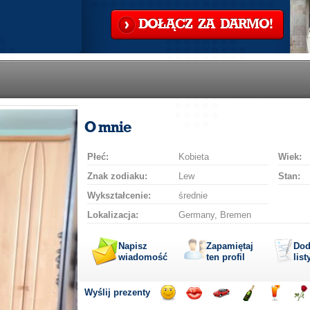
DOŁĄCZ ZA DARMO!
O mnie
Płeć:
Kobieta
Wiek:
Znak zodiaku:
Lew
Stan:
Wykształcenie:
średnie
Lokalizacja:
Germany, Bremen
Napisz
Zapamiętaj
Dod
wiadomość
ten profil
list
Wyślij prezenty
Wyślij
Wyślij
Przejażdżka
Wyślij
Wyślij
Wyś