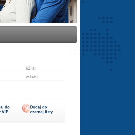
62 lat
wdowa
aj do
Dodaj do
y
VIP
czarnej listy
lij