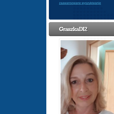
zaawansowane wyszukiwanie
GraszkaDI2