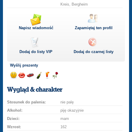
Kreis, Bergheim
Napisz wiadomość
Zapamiętaj ten profil
Dodaj do listy
VIP
Dodaj do czarnej listy
Wyślij prezenty
Wyślij
Wyślij
Przejażdżka
Wyślij
Wyślij
Wyślij
uśmiech
buziaka
samochodem
szampana
drinka
różę
Wygląd & charakter
Stosunek do palenia:
nie palę
Alkohol:
piję okazyjnie
Dzieci:
mam
Wzrost:
162