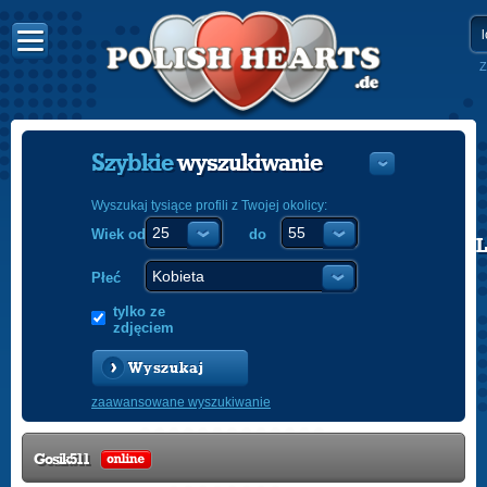
Z
Szybkie
wyszukiwanie
Wyszukaj tysiące profili z Twojej okolicy:
Wiek od
do
POLISH
ENGLISH
Płeć
tylko ze
zdjęciem
Wyszukaj
zaawansowane wyszukiwanie
Gosik511