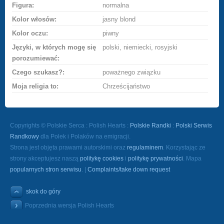
Figura:
normalna
Kolor włosów:
jasny blond
Kolor oczu:
piwny
Języki, w których mogę się
polski, niemiecki, rosyjski
porozumiewać:
Czego szukasz?:
poważnego związku
Moja religia to:
Chrześcijaństwo
Copyrights © Polskie Serca : Polish Hearts :
Polskie Randki
:
Polski Serwis
Randkowy
dla Polek i Polaków na emigracji.
Strona jest objęta prawami autorskimi oraz
regulaminem
. Korzystając ze
strony akceptujesz naszą
politykę cookies
i
politykę prywatności
. Mapa
popularnych stron serwisu
. |
Complaints/take down request
skok do góry
Poprzednia wersja Polish Hearts