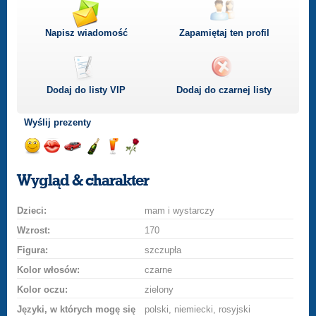
Napisz wiadomość
Zapamiętaj ten profil
Dodaj do listy
VIP
Dodaj do czarnej listy
Wyślij prezenty
Wyślij
Wyślij
Przejażdżka
Wyślij
Wyślij
Wyślij
uśmiech
buziaka
samochodem
szampana
drinka
różę
Wygląd & charakter
Dzieci:
mam i wystarczy
Wzrost:
170
Figura:
szczupła
Kolor włosów:
czarne
Kolor oczu:
zielony
Języki, w których mogę się
polski, niemiecki, rosyjski