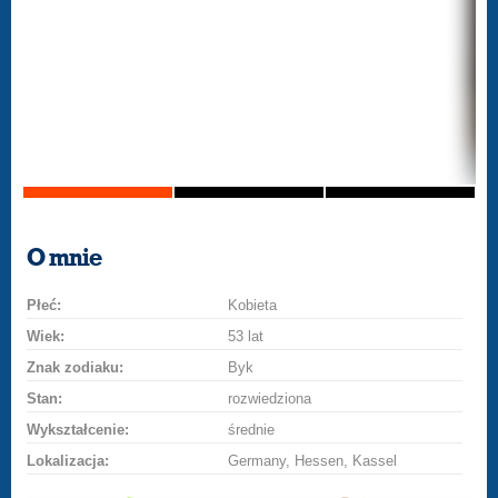
O mnie
Płeć:
Kobieta
Wiek:
53 lat
Znak zodiaku:
Byk
Stan:
rozwiedziona
Wykształcenie:
średnie
Lokalizacja:
Germany, Hessen, Kassel