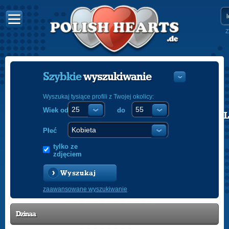
Z
Szybkie
wyszukiwanie
Wyszukaj tysiące profili z Twojej okolicy:
Wiek od
do
POLISH
ENGLISH
Płeć
tylko ze
zdjęciem
Wyszukaj
zaawansowane wyszukiwanie
Dzinaa