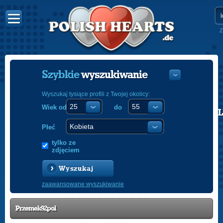
Z
Szybkie
wyszukiwanie
Wyszukaj tysiące profili z Twojej okolicy:
Wiek od
do
POLISH
ENGLISH
Płeć
tylko ze
zdjęciem
Wyszukaj
zaawansowane wyszukiwanie
Przemek92pol