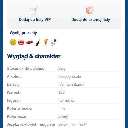
Dodaj do listy
VIP
Dodaj do czarnej listy
Wyślij prezenty
Wyślij
Wyślij
Przejażdżka
Wyślij
Wyślij
Wyślij
uśmiech
buziaka
samochodem
szampana
drinka
różę
Wygląd & charakter
Stosunek do palenia:
palę
Alkohol:
nie piję wcale
Dzieci:
nie mam dzieci
Wzrost:
173
Figura:
normalna
Kolor włosów:
inne
Kolor oczu:
piwny
Języki, w których mogę się
polski, niemiecki